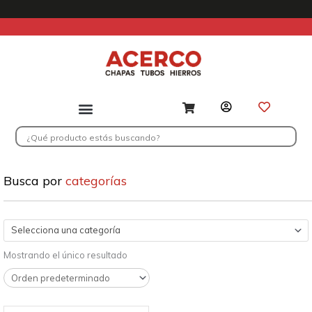
Ir
al
contenido
Search
...
Busca por
categorías
Selecciona una categoría
Mostrando el único resultado