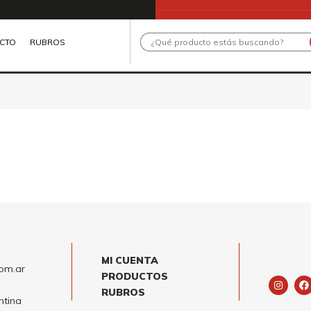
Search
CTO
RUBROS
...
MI CUENTA
om.ar
PRODUCTOS
I
F
n
a
RUBROS
s
c
ntina
t
e