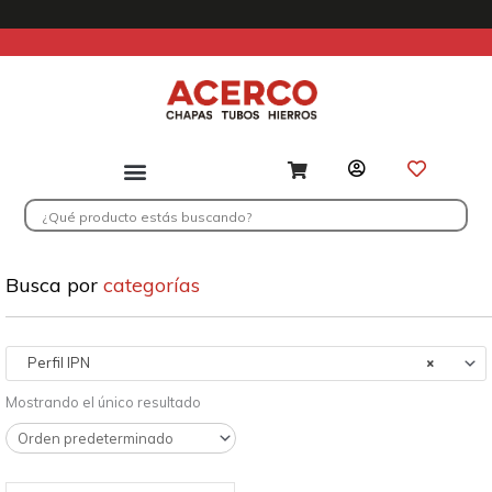
Ir
al
contenido
Search
...
Busca por
categorías
Perfil lPN
×
Mostrando el único resultado