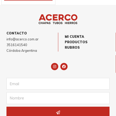
de
producto
CONTACTO
MI CUENTA
info@acerco.com.ar
PRODUCTOS
3516141540
RUBROS
Córdoba Argentina
I
F
n
a
s
c
t
e
a
b
Email
g
o
r
o
a
k
m
Name
Submit