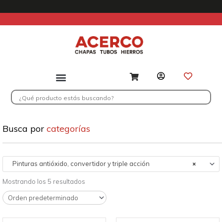
Ir
al
contenido
Search
...
Busca por
categorías
Pinturas antióxido, convertidor y triple acción
×
Mostrando los 5 resultados