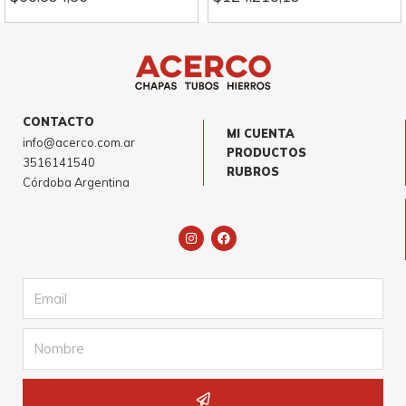
CONTACTO
MI CUENTA
info@acerco.com.ar
PRODUCTOS
3516141540
RUBROS
Córdoba Argentina
I
F
n
a
s
c
t
e
a
b
Email
g
o
r
o
a
k
m
Name
Submit