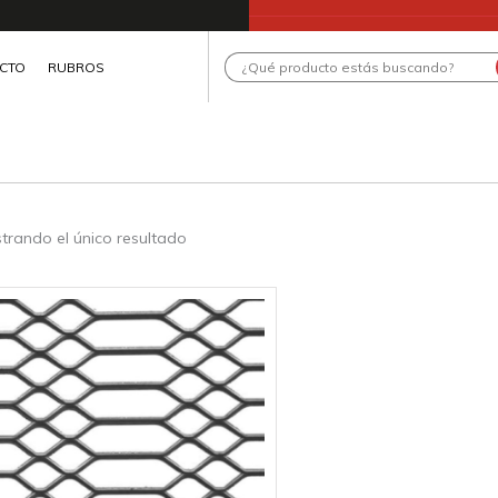
Search
CTO
RUBROS
...
trando el único resultado
te
roducto
ene
ltiples
riantes.
as
pciones
e