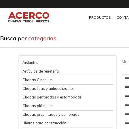
Ir
al
contenido
PRODUCTOS
CONTA
Busca por
categorías
Mos
Aislantes
Artículos de ferretería
Es
Chapas Cincalum
p
Chapas lisas y antideslizantes
ti
Chapas perforadas y estampadas
mú
va
Chapas plásticas
L
Chapas prepintadas y cumbreras
o
Hierros para construcción
s