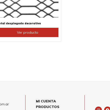
ueden
egir
n
ágina
tal desplegado decorativo
e
Ver producto
roducto
MI CUENTA
om.ar
PRODUCTOS
I
F