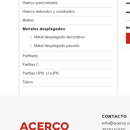
p
Hierros para herrería
el
Hierros redondos y cuadrados
e
Mallas
la
p
Me
Metales desplegados
d
Metal desplegado decorativo
p
Metal desplegado pesado
Perfilería
Perfiles C
Perfiles UPN , U e IPN
Tubos
CONTACTO
info@acerco.c
3516141540