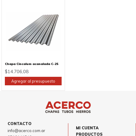
Chapa Cincalum acanalada C-25
$
14.706,08
Agregar al presupuesto
CONTACTO
MI CUENTA
info@acerco.com.ar
PRODUCTOS