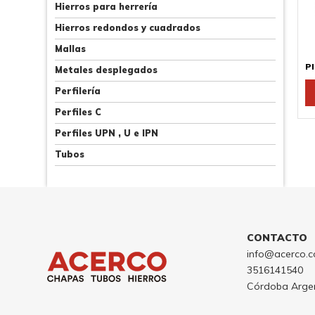
p
Hierros para herrería
el
Hierros redondos y cuadrados
e
Mallas
la
p
Pl
Metales desplegados
d
Perfilería
p
Perfiles C
Perfiles UPN , U e IPN
Tubos
CONTACTO
info@acerco.c
3516141540
Córdoba Arge