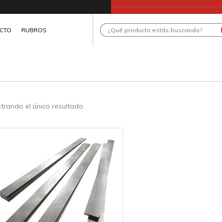
Search
CTO
RUBROS
...
trando el único resultado
te
roducto
ene
ltiples
riantes.
as
pciones
e