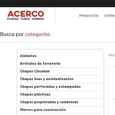
Ir
al
contenido
PRODUCTOS
CONTA
Busca por
categorías
Mos
Aislantes
Artículos de ferretería
Es
Chapas Cincalum
p
Chapas lisas y antideslizantes
ti
Chapas perforadas y estampadas
mú
va
Chapas plásticas
L
Chapas prepintadas y cumbreras
o
Hierros para construcción
s