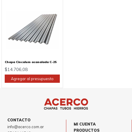
Chapa Cincalum acanalada C-25
$
14.706,08
Agregar al presupuesto
CONTACTO
MI CUENTA
info@acerco.com.ar
PRODUCTOS