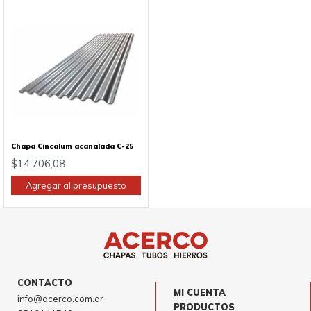
Chapa Cincalum acanalada C-25
$
14.706,08
Agregar al presupuesto
CONTACTO
MI CUENTA
info@acerco.com.ar
PRODUCTOS