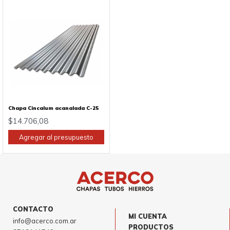
Chapa Cincalum acanalada C-25
$
14.706,08
Agregar al presupuesto
CONTACTO
MI CUENTA
info@acerco.com.ar
PRODUCTOS