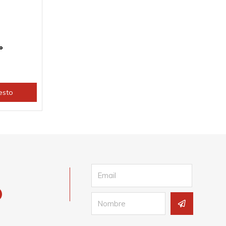
o
esto
Email
Submit
Name