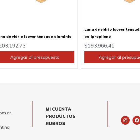
Lana de vidrio Isover tensad
na de vidrio Isover tensado aluminio
polipropileno
203.192,73
$
193.966,41
Agregar al presupuesto
Agregar al presupu
MI CUENTA
om.ar
PRODUCTOS
I
F
n
a
RUBROS
s
c
ntina
t
e
a
b
g
o