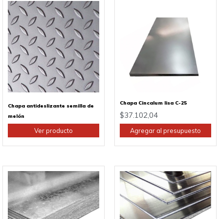
Este
producto
tiene
múltiples
variantes.
Las
opciones
se
pueden
elegir
en
Chapa Cincalum lisa C-25
Chapa antideslizante semilla de
la
$
37.102,04
melón
página
Ver producto
Agregar al presupuesto
de
producto
Este
Este
producto
producto
tiene
tiene
múltiples
múltiples
variantes.
variantes.