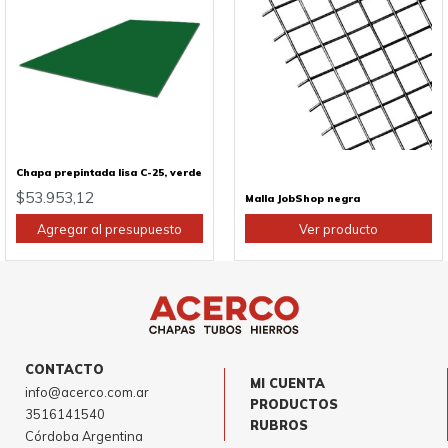
tiene
múltiples
variantes.
Las
opciones
se
pueden
elegir
en
Chapa prepintada lisa C-25, verde
la
$
53.953,12
Malla JobShop negra
página
Agregar al presupuesto
Ver producto
de
producto
CONTACTO
MI CUENTA
info@acerco.com.ar
PRODUCTOS
3516141540
RUBROS
Córdoba Argentina