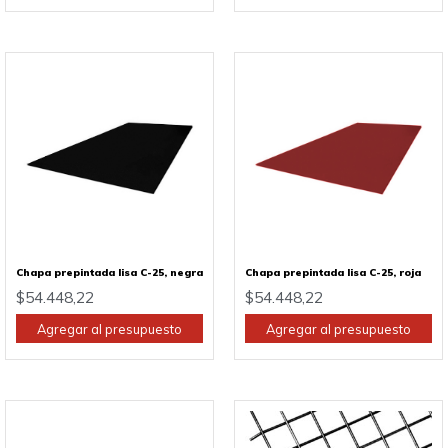
Chapa prepintada lisa C-25, negra
Chapa prepintada lisa C-25, roja
$
54.448,22
$
54.448,22
Agregar al presupuesto
Agregar al presupuesto
Este
producto