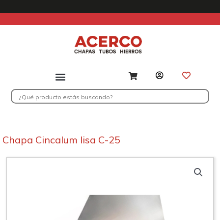
Ir
al
contenido
Search
...
Chapa Cincalum lisa C-25