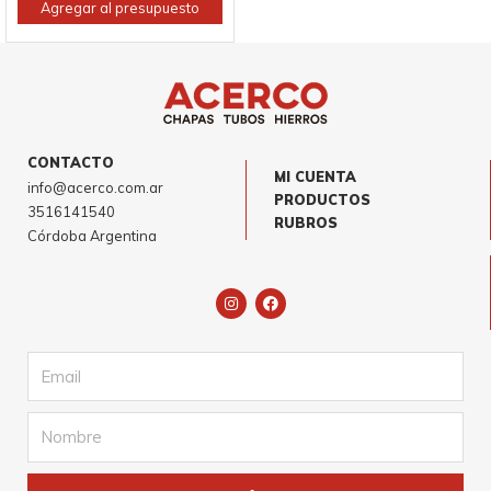
Agregar al presupuesto
CONTACTO
MI CUENTA
info@acerco.com.ar
PRODUCTOS
3516141540
RUBROS
Córdoba Argentina
I
F
n
a
s
c
t
e
a
b
Email
g
o
r
o
a
k
m
Name
Submit