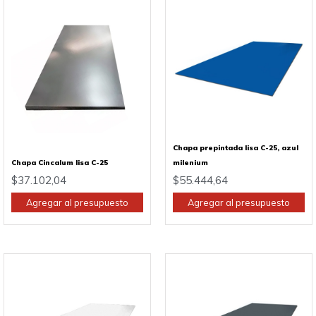
Chapa prepintada lisa C-25, azul
Chapa Cincalum lisa C-25
milenium
$
37.102,04
$
55.444,64
Agregar al presupuesto
Agregar al presupuesto