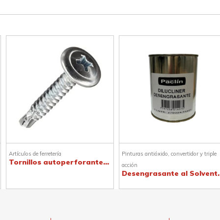
Artículos de ferretería
Pinturas antióxido, convertidor y triple
Tornillos autoperforantes T1 punta mecha
acción
Desengrasan