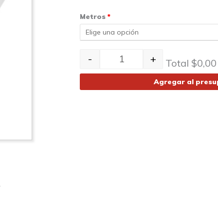
Chapas prepintadas trapezoidal T-1010 C-
Metros
*
-
+
Total
$
0,00
Agregar al pres
y