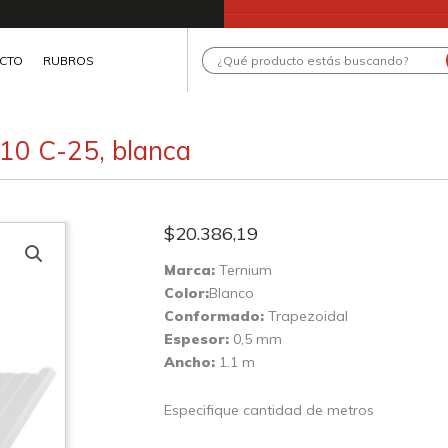
Search
CTO
RUBROS
...
10 C-25, blanca
$
20.386,19
Marca:
Ternium
Color:
Blanco
Conformado:
Trapezoidal
Espesor:
0,5 mm
Ancho:
1.1 m
Especifique cantidad de metros