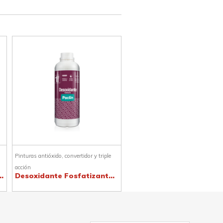
Pinturas antióxido, convertidor y triple
acción
te al Solvente 1l
Desoxidante Fosfatizante1l