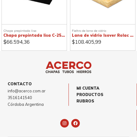
Chapa prepintada lisa
Fieltro de lana de vidrio
Chapa prepintada lisa C-25, negra
Lana de vidrio Isover Rolac Plata
$
66.594,36
$
108.405,99
CONTACTO
MI CUENTA
info@acerco.com.ar
PRODUCTOS
3516141540
RUBROS
Córdoba Argentina
I
F
n
a
s
c
t
e
a
b