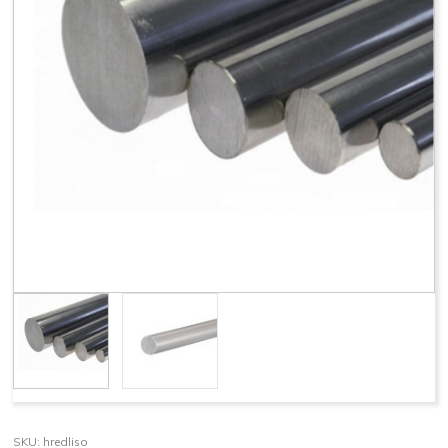
SKU:
hredliso