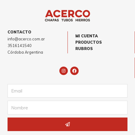
CONTACTO
MI CUENTA
info@acerco.com.ar
PRODUCTOS
3516141540
RUBROS
Córdoba Argentina
I
F
n
a
s
c
t
e
a
b
Email
g
o
r
o
a
k
m
Name
Submit