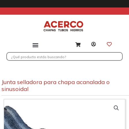
Ir
al
contenido
Search
...
Junta selladora para chapa acanalada o
sinusoidal