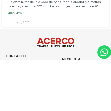
A diez minutos de la ciudad de Alta Gracia, Córdoba, y a metros
de un río, el estudio STC Arquitectos proyectó una casita de 60
LEER MÁS »
octubre 1, 2020
CONTACTO
MI CUENTA
info@acerco.com.ar
PRODUCTOS
3516141540
RUBROS
Córdoba Argentina
I
F
n
a
s
c
t
e
a
b
Email
g
o
r
o
a
k