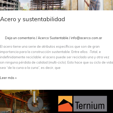
Acero y sustentabilidad
Deja un comentario
/
Acerco Sustentable
/
info@acerco.com.ar
El acero tiene una serie de atributos específicos que son de gran
importancia para la construcción sustentable. Entre ellos: -Total, e
indefinidamente reciclable: el acero puede ser reciclado una y otra vez
sin ninguna pérdida de calidad (multi-ciclo). Esto hace que su ciclo de vida
sea “de la cuna a la cuna”, es decir, que
Leer más »
Ternium,
reconocida
por
su