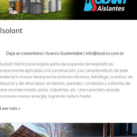
Isolant
Deja un comentario
/
Acerco Sustentable
/
info@acerco.com.ar
Isolant, fabrica una amplia gama de espumas termoplásticas,
mayormente aplicadas a la construcción. Las características de este
material lo hacen ideal para la aislación térmica, hidrófuga, acústica, de
impacto y de otros tipos, en techos, paredes, conductos y cañerías de
aire acondicionado, pisos, industrias, etc. Una casa bien aislada
consume menos energía, logrando reducir hasta
Leer más »
Arquitectura