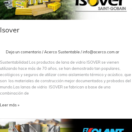
Isover
Deja un comentario
/
Acerco Sustentable
/
info@acerco.com.ar
Sustentabilidad ​Los productos de lana de vidrio ISOVER se vienen
utilizando hace más de 70 años, se han demostrado tan populares,
ecológicos y seguros de utilizar como aislamiento térmico y acústico, que
son los materiales de construcción mejor documentados y probados del
mundo.Las lanas de vidrio ISOVER se fabrican a base de una
combinación de
Leer más »
Isolant