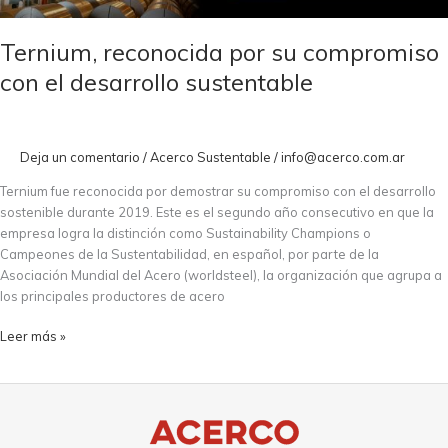
compromiso
con
el
Ternium, reconocida por su compromiso
desarrollo
con el desarrollo sustentable
sustentable
Deja un comentario
/
Acerco Sustentable
/
info@acerco.com.ar
Ternium fue reconocida por demostrar su compromiso con el desarrollo
sostenible durante 2019. Este es el segundo año consecutivo en que la
empresa logra la distinción como Sustainability Champions o
Campeones de la Sustentabilidad, en español, por parte de la
Asociación Mundial del Acero (worldsteel), la organización que agrupa a
los principales productores de acero
Leer más »