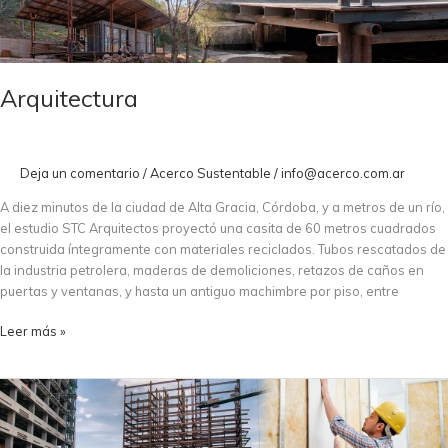
Arquitectura
Deja un comentario
/
Acerco Sustentable
/
info@acerco.com.ar
A diez minutos de la ciudad de Alta Gracia, Córdoba, y a metros de un río,
el estudio STC Arquitectos proyectó una casita de 60 metros cuadrados
construida íntegramente con materiales reciclados. Tubos rescatados de
la industria petrolera, maderas de demoliciones, retazos de caños en
puertas y ventanas, y hasta un antiguo machimbre por piso, entre
Leer más »
Acero
y
sustentabilidad